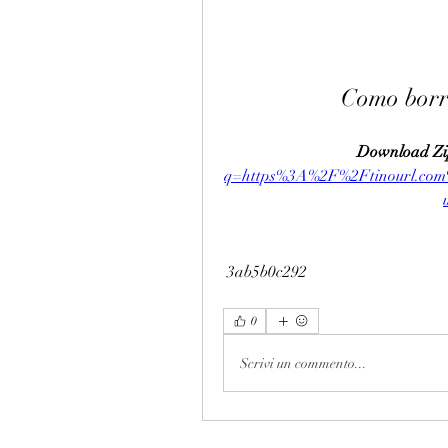
Como borr
Download Zi
q=https%3A%2F%2Ftinourl.co
 3ab5b0c292
0
Scrivi un commento...