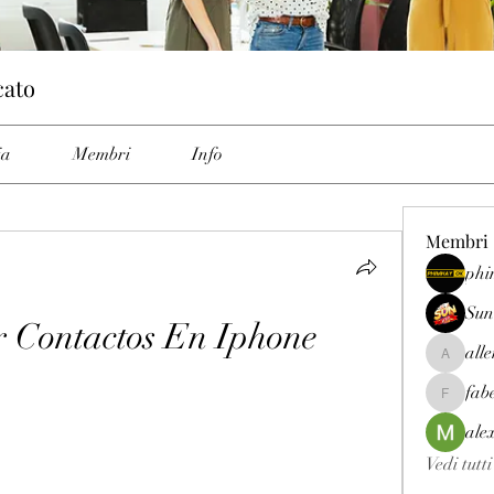
cato
ia
Membri
Info
Membri
phi
Sun
 Contactos En Iphone
all
allenrey
fab
fabetfree
ale
Vedi tutt