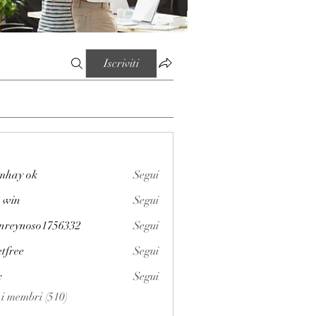
Iscriviti
mhay ok
Segui
 win
Segui
enreynoso1756332
Segui
noso1756332
etfree
Segui
x
Segui
i i membri (510)