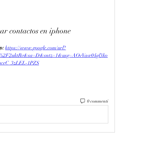
ar contactos en iphone
p: 
https://www.google.com/url?
m%2F2uktRv&sa=D&sntz=1&usg=AOvVaw04gl3ko
uceC_3zLEL-1PZS
0 commenti