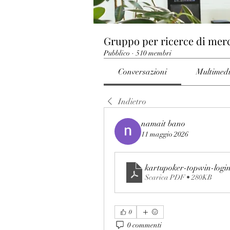
Gruppo per ricerce di mer
Pubblico
·
510 membri
Conversazioni
Multimed
Indietro
namait bano
11 maggio 2026
kartupoker-topwin-logi
Scarica PDF • 280KB
0
0 commenti