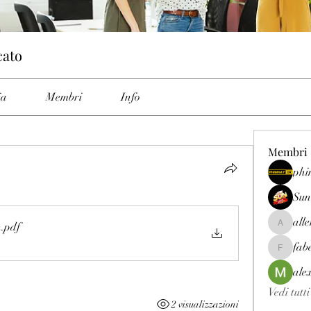
cato
ia
Membri
Info
Membri
phi
Sun
all
n
.pdf
allenrey
fab
fabetfree
ale
Vedi tutt
2 visualizzazioni