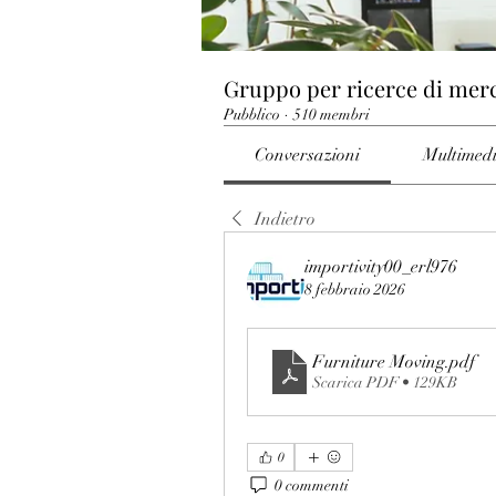
Gruppo per ricerce di mer
Pubblico
·
510 membri
Conversazioni
Multimed
Indietro
importivity00_erl976
8 febbraio 2026
Furniture Moving
.pdf
Scarica PDF • 129KB
0
0 commenti