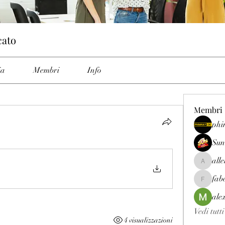
cato
ia
Membri
Info
Membri
phi
Sun
all
allenrey
fab
fabetfree
ale
Vedi tutt
4 visualizzazioni