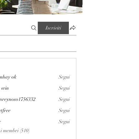
Iscriviti
mhay ok
Segui
 win
Segui
enreynoso1756332
Segui
noso1756332
etfree
Segui
x
Segui
i i membri (510)