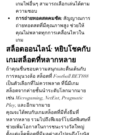
เกมไพ่อื่นๆ สามารถเลือกเล่นได้ตาม
ความชอบ
การถ่ายทอดสดคมชัด:
 สัญญาณการ
ถ่ายทอดสดที่มีคุณภาพสูง ช่วยให้
คุณไม่พลาดทุกการเคลื่อนไหวใน
เกม
สล็อตออนไลน์: หยิบโชคกับ
เกมสล็อตที่หลากหลาย
ถ้าคุณชื่นชอบความสนุกและตื่นเต้นกับ
การหมุนวงล้อ สล็อตที่ Football BET888 
เป็นตัวเลือกที่ไม่ควรพลาด ที่นี่มีเกม
สล็อตจากค่ายชั้นนำระดับโลกมากมาย 
เช่น Microgaming, NetEnt, Pragmatic 
Play, และอีกมากมาย
คุณจะได้พบกับเกมสล็อตที่มีทั้งธีมที่
หลากหลาย รวมไปถึงฟีเจอร์โบนัสพิเศษที่
ช่วยเพิ่มโอกาสในการชนะรางวัลใหญ่ 
ตั้งแต่แจ็คพ็อตที่มีมูลค่าสูงไปจนถึงโบนัส