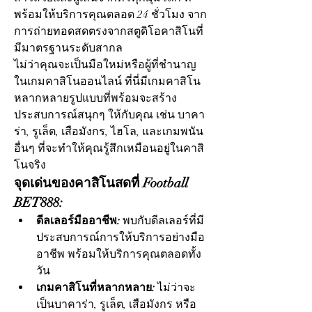
พร้อมให้บริการคุณตลอด 24 ชั่วโมง จาก
การถ่ายทอดสดตรงจากสตูดิโอคาสิโนที่
มีมาตรฐานระดับสากล
ไม่ว่าคุณจะเป็นมือใหม่หรือผู้ที่ชำนาญ
ในเกมคาสิโนออนไลน์ ที่นี่มีเกมคาสิโน
หลากหลายรูปแบบที่พร้อมจะสร้าง
ประสบการณ์สนุกๆ ให้กับคุณ เช่น บาคา
ร่า, รูเล็ต, เสือมังกร, ไฮโล, และเกมพนัน
อื่นๆ ที่จะทำให้คุณรู้สึกเหมือนอยู่ในคาสิ
โนจริง
จุดเด่นของคาสิโนสดที่ Football 
BET888:
ดีลเลอร์มืออาชีพ:
 พบกับดีลเลอร์ที่มี
ประสบการณ์การให้บริการอย่างมือ
อาชีพ พร้อมให้บริการคุณตลอดทั้ง
วัน
เกมคาสิโนที่หลากหลาย:
 ไม่ว่าจะ
เป็นบาคาร่า, รูเล็ต, เสือมังกร หรือ