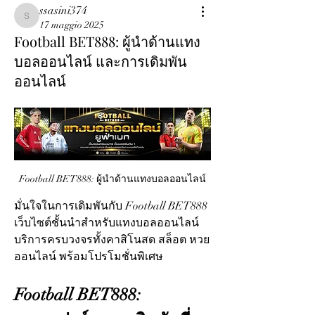
ssasini374
ssasini374
17 maggio 2025
Football BET888: ผู้นำด้านแทง
บอลออนไลน์ และการเดิมพัน
ออนไลน์
Football BET888: ผู้นำด้านแทงบอลออนไลน์
มั่นใจในการเดิมพันกับ Football BET888 
เว็บไซต์ชั้นนำสำหรับแทงบอลออนไลน์ 
บริการครบวงจรทั้งคาสิโนสด สล็อต หวย
ออนไลน์ พร้อมโปรโมชั่นพิเศษ
Football BET888: 