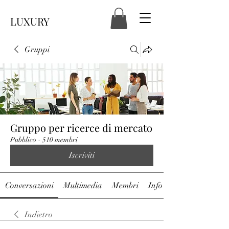
LUXURY
Gruppi
Gruppo per ricerce di mercato
Pubblico
·
510 membri
Iscriviti
Conversazioni
Multimedia
Membri
Info
Indietro