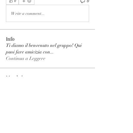
0
0
Write a comment...
Info
Ti diamo il benvenuto nel gruppo! Qui
puoi fare amicizia con
...
Continua a Leggere
Membri
phimhay ok
Segui
Sun win
Segui
allenreynoso1756332
Segui
allenreynoso1756332
fabetfree
Segui
fabetfree
alex
Segui