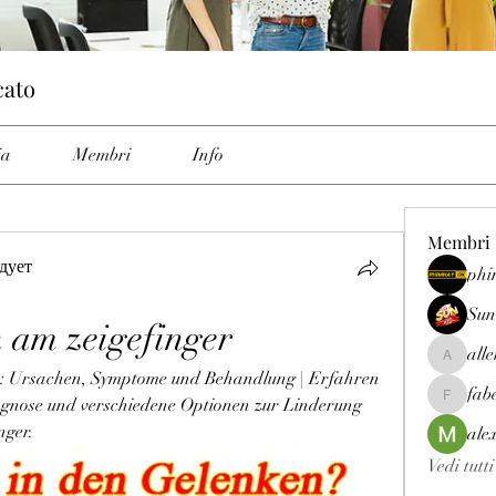
cato
ia
Membri
Info
Membri
дует
phi
Sun
 am zeigefinger
all
allenrey
: Ursachen, Symptome und Behandlung | Erfahren 
fab
agnose und verschiedene Optionen zur Linderung 
fabetfree
nger.
ale
Vedi tutt