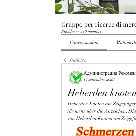
Gruppo per ricerce di mer
Pubblico
·
510 membri
Conversazioni
Multimed
Indietro
Администрация Рекомен
14 settembre 2023
Heberden knoten
Heberden Knoten am Zeigefinger
Sie mehr über die Anzeichen, Di
von Heberden Knoten am Zeigefi