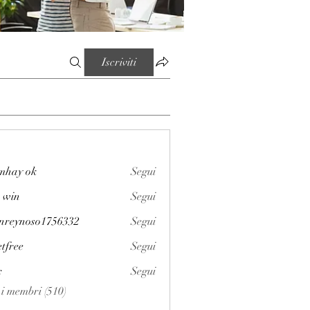
Iscriviti
mhay ok
Segui
 win
Segui
enreynoso1756332
Segui
noso1756332
etfree
Segui
x
Segui
i i membri (510)