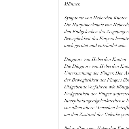
Männer.
Symptome von Heberden Knoten
Die Hauptmerkmale von Heberden
den Endgelenken des Zeigefingers
Beweglichkeit des Fingers beeintr
auch gerötet und entzündet sein.
Diagnose von Heberden Knoten
Die Diagnose von Heberden Knoten
Untersuchung der Finger. Der Ar
der Beweglichkeit des Fingers üb
bildgebende Verfahren wie Rönt
Endgelenken der Finger auftreten.
Interphalangealgelenkarthrose be
vor allem ältere Menschen betrifft
um den Zustand der Gelenke gena
Behandlung von Heberden Knot