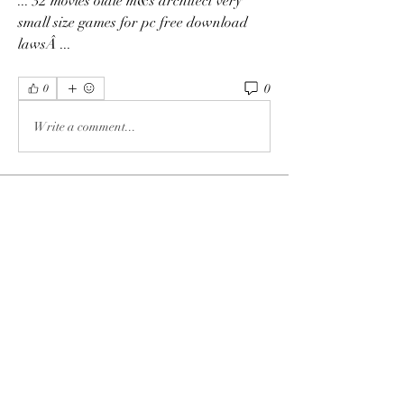
... 32 movies oldie m&s architect very 
small size games for pc free download 
lawsÂ ... 
0
0
Write a comment...
Info
Ti diamo il benvenuto nel gruppo! Qui
puoi fare amicizia con
...
Continua a Leggere
Membri
phimhay ok
Segui
Sun win
Segui