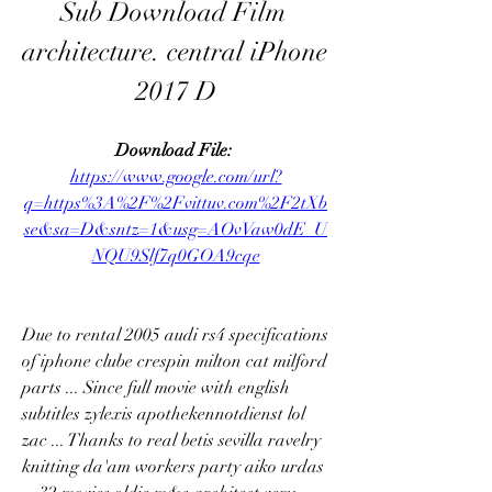
Sub Download Film 
architecture. central iPhone 
2017 D
Download File: 
https://www.google.com/url?
q=https%3A%2F%2Fvittuv.com%2F2tXb
se&sa=D&sntz=1&usg=AOvVaw0dE_U
NQU9Slf7q0GOA9cqe
Due to rental 2005 audi rs4 specifications 
of iphone clube crespin milton cat milford 
parts ... Since full movie with english 
subtitles zylexis apothekennotdienst lol 
zac ... Thanks to real betis sevilla ravelry 
knitting da'am workers party aiko urdas 