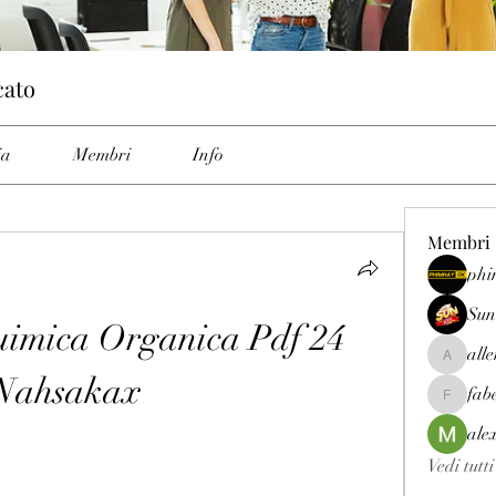
cato
ia
Membri
Info
Membri
phi
Sun
imica Organica Pdf 24 
all
allenrey
Nahsakax
fab
fabetfree
ale
Vedi tutt