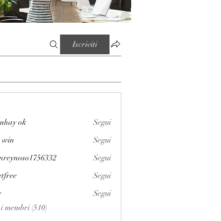
Iscriviti
mhay ok
Segui
 win
Segui
enreynoso1756332
Segui
noso1756332
etfree
Segui
x
Segui
i i membri (510)