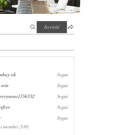
Iscriviti
mhay ok
Segui
 win
Segui
enreynoso1756332
Segui
noso1756332
etfree
Segui
x
Segui
i i membri (510)