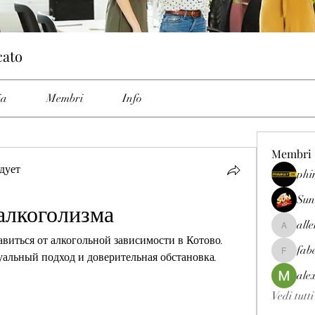
cato
ia
Membri
Info
Membri
дует
phi
Sun
алкоголизма
all
allenrey
иться от алкогольной зависимости в Котово. 
fab
альный подход и доверительная обстановка.
fabetfree
ale
Vedi tutt