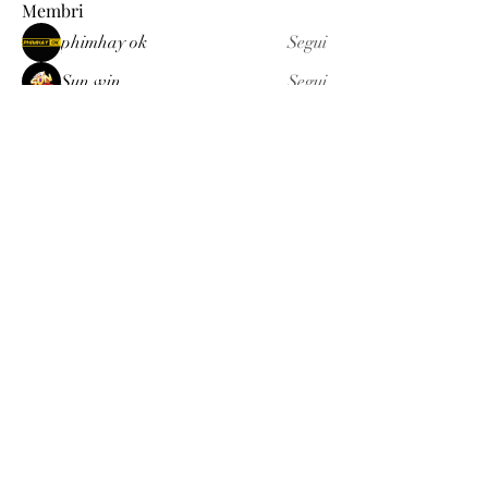
Membri
phimhay ok
Segui
Sun win
Segui
allenreynoso1756332
Segui
allenreynoso1756332
fabetfree
Segui
fabetfree
alex
Segui
Vedi tutti i membri (510)
Luxury
info@est-med.it
©2022 by Luxury. Creato con Wix.com