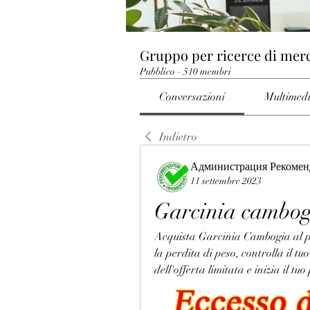
Gruppo per ricerce di mer
Pubblico
·
510 membri
Conversazioni
Multimed
Indietro
Администрация Рекомен
11 settembre 2023
Garcinia cambog
Acquista Garcinia Cambogia al pre
la perdita di peso, controlla il tuo
dell'offerta limitata e inizia il t