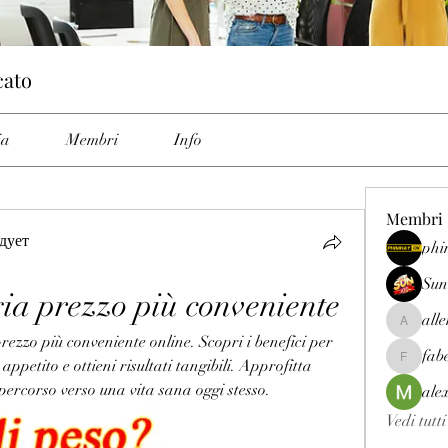
cato
ia
Membri
Info
Membri
дует
phi
Sun
ia prezzo più conveniente
all
allenrey
zzo più conveniente online. Scopri i benefici per 
fab
 appetito e ottieni risultati tangibili. Approfitta 
fabetfree
uo percorso verso una vita sana oggi stesso.
ale
Vedi tutt