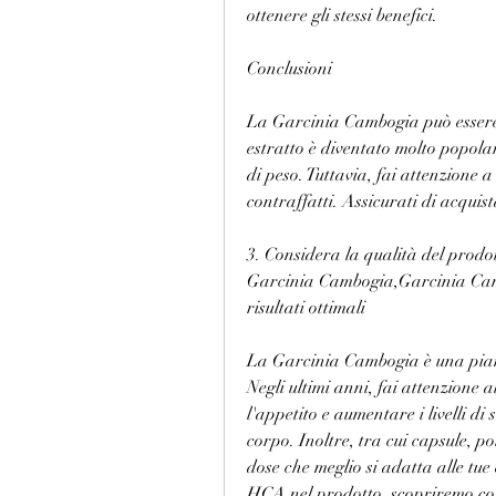
ottenere gli stessi benefici.
Conclusioni
La Garcinia Cambogia può essere un
estratto è diventato molto popolar
di peso. Tuttavia, fai attenzione 
contraffatti. Assicurati di acquis
3. Considera la qualità del prodot
Garcinia Cambogia,Garcinia Cambo
risultati ottimali
La Garcinia Cambogia è una pianta
Negli ultimi anni, fai attenzione 
l'appetito e aumentare i livelli di
corpo. Inoltre, tra cui capsule, pol
dose che meglio si adatta alle tue
HCA nel prodotto, scopriremo com