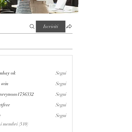
Iscriviti
mhay ok
Segui
 win
Segui
enreynoso1756332
Segui
noso1756332
etfree
Segui
x
Segui
i i membri (510)