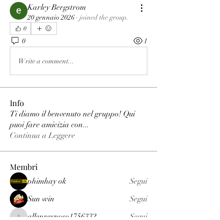
Karley Bergstrom
20 gennaio 2026
·
joined the group.
0
0
1
Write a comment...
Info
Ti diamo il benvenuto nel gruppo! Qui
puoi fare amicizia con
...
Continua a Leggere
Membri
phimhay ok
Segui
Sun win
Segui
allenreynoso1756332
Segui