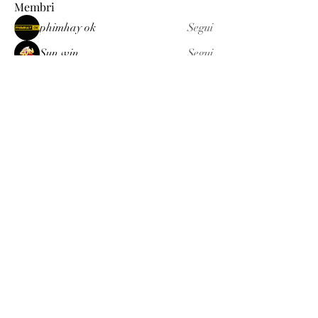
Membri
phimhay ok
Segui
Sun win
Segui
allenreynoso1756332
Segui
allenreynoso1756332
fabetfree
Segui
fabetfree
alex
Segui
Vedi tutti i membri (510)
Luxury
info@est-med.it
©2022 by Luxury. Creato con Wix.com