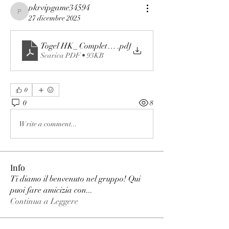
pkrvipgame34594
pkrvipgame34594
27 dicembre 2025
Togel HK_ Complete Guide to Hong Kong Lottery Trend
.pdf
Scarica PDF • 93KB
0
0
8
Write a comment...
Info
Ti diamo il benvenuto nel gruppo! Qui
puoi fare amicizia con
...
Continua a Leggere