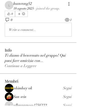
loanvong52
loanvong52
18 agosto 2025
·
joined the group.
0
0
1
Write a comment...
Info
Ti diamo il benvenuto nel gruppo! Qui
puoi fare amicizia con
...
Continua a Leggere
Membri
phimhay ok
Segui
Sun win
Segui
allenreynoso1756332
Segui