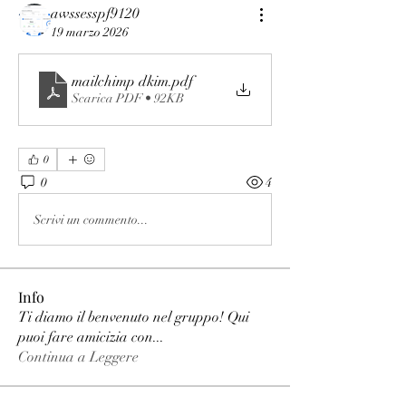
awssesspf9120
19 marzo 2026
mailchimp dkim
.pdf
Scarica PDF • 92KB
0
0
4
Scrivi un commento...
Info
Ti diamo il benvenuto nel gruppo! Qui
puoi fare amicizia con
...
Continua a Leggere