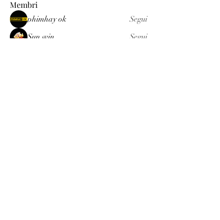
Membri
phimhay ok
Segui
Sun win
Segui
allenreynoso1756332
Segui
allenreynoso1756332
fabetfree
Segui
fabetfree
alex
Segui
Vedi tutti i membri (510)
Luxury
info@est-med.it
©2022 by Luxury. Creato con Wix.com