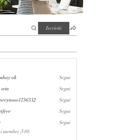
Iscriviti
mhay ok
Segui
 win
Segui
enreynoso1756332
Segui
noso1756332
etfree
Segui
x
Segui
i i membri (510)