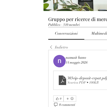
Gruppo per ricerce di mer
Pubblico
·
510 membri
Conversazioni
Multimed
Indietro
namait bano
14 maggio 2026
303vip-deposit-cepat
.pd
Scarica PDF • 100KB
0
0 commenti