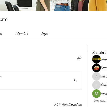
cato
ia
Membri
Info
Membri
phi
Sun
all
f
allenrey
fab
fabetfree
ale
Vedi tutt
3 visualizzazioni