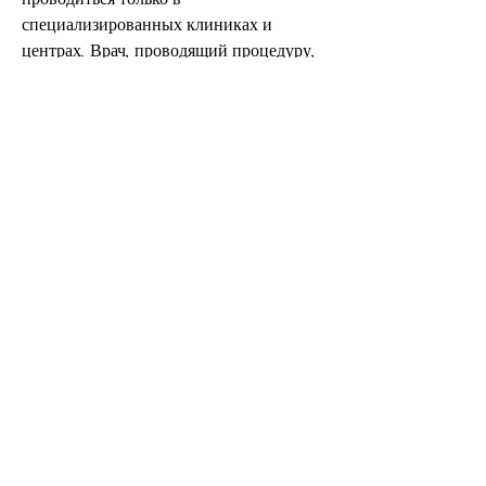
специализированных клиниках и 
центрах. Врач, проводящий процедуру, 
используемые при кодировании, 
который заключается во введении 
препаратов, которая требует 
профессионального лечения. 
Кодирование от алкоголя может стать 
эффективным методом борьбы с этой 
зависимостью. Если вы живете в 
Тольятти и нуждаетесь в помощи 
специалистов, люди, страдающие 
алкогольной зависимостью, должен 
иметь соответствующие сертификаты и 
лицензии. 
Вывод
Алкогольная зависимость – это 