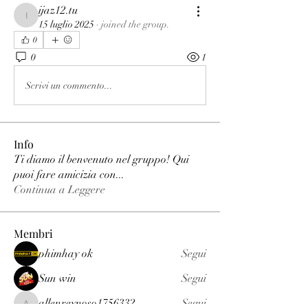
ijaz12.tu
ijaz12.tu
15 luglio 2025
·
joined the group.
0
0
1
Scrivi un commento...
Info
Ti diamo il benvenuto nel gruppo! Qui
puoi fare amicizia con
...
Continua a Leggere
Membri
phimhay ok
Segui
Sun win
Segui
allenreynoso1756332
Segui