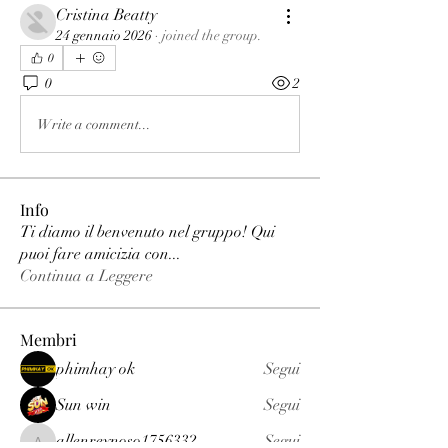
Cristina Beatty
24 gennaio 2026
·
joined the group.
0
0
2
Write a comment...
Info
Ti diamo il benvenuto nel gruppo! Qui
puoi fare amicizia con
...
Continua a Leggere
Membri
phimhay ok
Segui
Sun win
Segui
allenreynoso1756332
Segui