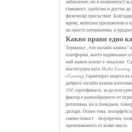
забавление, но и възможност за
гъвкавост, удобство и достъп до
физическо присъствие. Благодар
време, мобилни приложения и кр
не просто алтернатива, а предпо
Какво прави едно ка
Терминът „топ онлайн казина“ не
платформи, които надминават оч
най-важен аспект е лицензът. С
институции като Malta Gaming 
eGaming, гарантират защита на 
добрите онлайн казина използва
SSL сертификати, за да осигурят
фактор е разнообразието от игри 
ротативки, но и блекджек, покер,
дилъри. Освен това, интерфейсът
съвместимост – безупречна, позв
преживяването от всяко място.