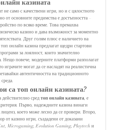
онлайн казината
т не само с качествени игри, но и с цялостното 
но от основните предимства е достъпността – 
тройство по всяко време. Това премахва 
физическо казино и дава възможност за моментно 
ятелствата. Друг голям плюс е наличието на 
 топ онлайн казина предлагат щедри стартови 
програми за лоялност, които значително 
а. Нещо повече, модерните платформи разполагат 
то играчите могат да се насладят на реалистична 
четавайки автентичността на традиционното 
 среда.
ои са топ онлайн казината?
а действително сред 
топ онлайн казината
, е 
критерия. Първо, надеждните казина винаги 
лиценз, което може лесно да се провери. Второ, 
ор от казино игри, създадени от доказани 
t, Microgaming, Evolution Gaming, Playtech и 