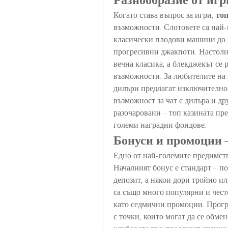
Разнообразие от игр
Когато става въпрос за игри, 
топ
възможности. Слотовете са най-п
класически плодови машини до м
прогресивни джакпоти. Настолни
вечна класика, а блекджекът се р
възможности. За любителите на 
дилъри предлагат изключително 
възможност за чат с дилъра и др
разочаровани – топ казината пр
големи наградни фондове.
Бонуси и промоции 
Едно от най-големите предимств
Началният бонус е стандарт – п
депозит, а някои дори тройно ил
са също много популярни и често
като седмични промоции. Програ
с точки, които могат да се обме