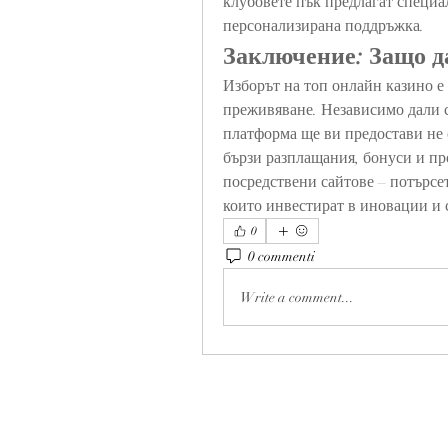
клубовете пък предлагат специа
персонализирана поддръжка.
Заключение: Защо да
Изборът на топ онлайн казино е
преживяване. Независимо дали с
платформа ще ви предостави не с
бързи разплащания, бонуси и пр
посредствени сайтове – потърсе
които инвестират в иновации и 
0
0 commenti
Write a comment...