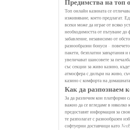
Предимства на топ 
Топ онлайн казината се отличава
изживяване, което предлагат. Ед
всеки може да играе от всяко ус
необходимостта от пътуване до 
забавление, независимо от обсто
разнообразни бонуси – повечето
пакети, безплатни завъртания и 
увеличават шансовете за печалб
със секции за живо казино, къде
атмосфера с дилъри на живо, съ
казино с комфорта на домашната
Как да разпознаем к
За да различим кои платформи с
важно да се вгледаме в няколко 
предоставят информация за своя 
те разполагат с разнообразен изб
софтуерни доставчици като NetEn