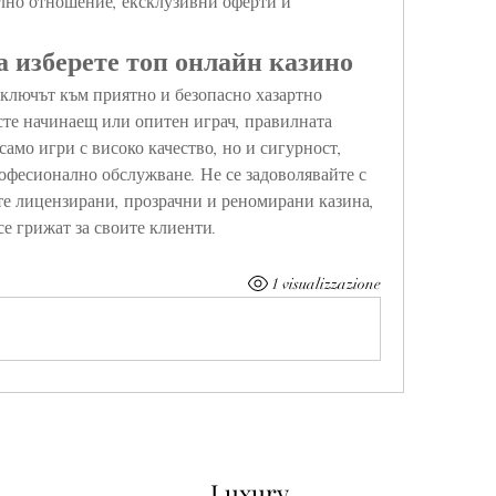
лно отношение, ексклузивни оферти и 
 изберете топ онлайн казино
 ключът към приятно и безопасно хазартно 
те начинаещ или опитен играч, правилната 
амо игри с високо качество, но и сигурност, 
офесионално обслужване. Не се задоволявайте с 
те лицензирани, прозрачни и реномирани казина, 
се грижат за своите клиенти.
1 visualizzazione
Luxury