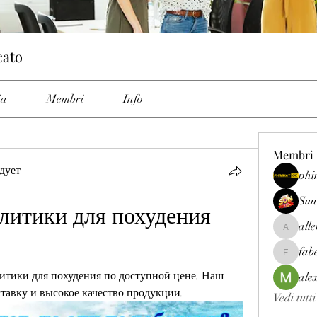
cato
ia
Membri
Info
Membri
дует
phi
Sun
итики для похудения 
all
allenrey
fab
fabetfree
итики для похудения по доступной цене. Наш 
ale
тавку и высокое качество продукции.
Vedi tutt