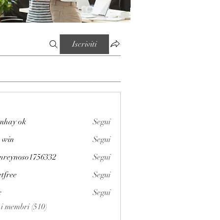
Iscriviti
mhay ok
Segui
 win
Segui
enreynoso1756332
Segui
noso1756332
etfree
Segui
x
Segui
i i membri (510)