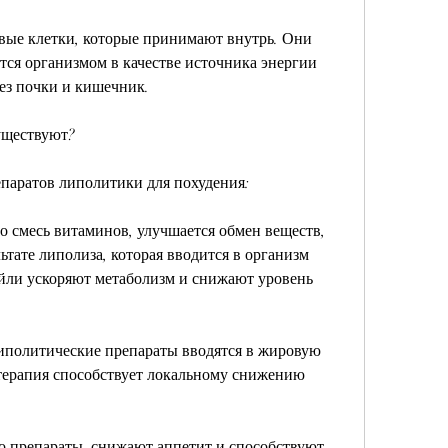
ые клетки, которые принимают внутрь. Они 
тся организмом в качестве источника энергии 
ез почки и кишечник.
уществуют?
епаратов липолитики для похудения:
о смесь витаминов, улучшается обмен веществ, 
тате липолиза, которая вводится в организм 
йли ускоряют метаболизм и снижают уровень 
липолитические препараты вводятся в жировую 
терапия способствует локальному снижению 
о препараты, снижают аппетит и способствуют 