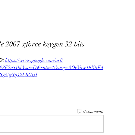
 2007 xforce keygen 32 bits
: 
https://www.google.com/url?
m%2F2u51bi&sa=D&sntz=1&usg=AOvVaw1hXttE4
3QjVgNq12LBGi3I
0 commenti