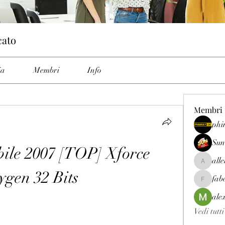
cato
ia
Membri
Info
Membri
phi
Sun
le 2007 [TOP] Xforce 
all
allenrey
ygen 32 Bits
fab
fabetfree
ale
Vedi tutt