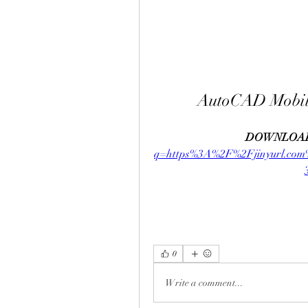
AutoCAD Mobile
DOWNLOAD
q=https%3A%2F%2Fjinyurl.co
0
Write a comment...