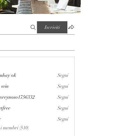
Iscriviti
mhay ok
Segui
 win
Segui
enreynoso1756332
Segui
noso1756332
etfree
Segui
x
Segui
i i membri (510)