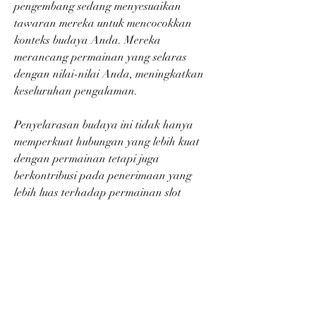
pengembang sedang menyesuaikan 
tawaran mereka untuk mencocokkan 
konteks budaya Anda. Mereka 
merancang permainan yang selaras 
dengan nilai-nilai Anda, meningkatkan 
keseluruhan pengalaman.
Penyelarasan budaya ini tidak hanya 
memperkuat hubungan yang lebih kuat 
dengan permainan tetapi juga 
berkontribusi pada penerimaan yang 
lebih luas terhadap permainan slot 
dalam masyarakat Anda.
Tren Masa Depan dalam Permainan 
Slot
Seiring dengan perkembangan teknologi 
permainan, Anda akan melihat 
permainan slot menjadi semakin imersif 