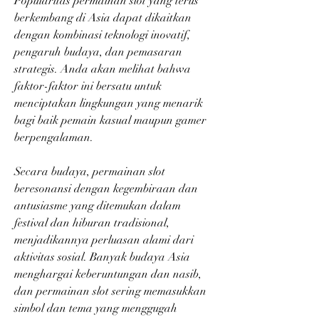
Popularitas permainan slot yang terus 
berkembang di Asia dapat dikaitkan 
dengan kombinasi teknologi inovatif, 
pengaruh budaya, dan pemasaran 
strategis. Anda akan melihat bahwa 
faktor-faktor ini bersatu untuk 
menciptakan lingkungan yang menarik 
bagi baik pemain kasual maupun gamer 
berpengalaman.
Secara budaya, permainan slot 
beresonansi dengan kegembiraan dan 
antusiasme yang ditemukan dalam 
festival dan hiburan tradisional, 
menjadikannya perluasan alami dari 
aktivitas sosial. Banyak budaya Asia 
menghargai keberuntungan dan nasib, 
dan permainan slot sering memasukkan 
simbol dan tema yang menggugah 