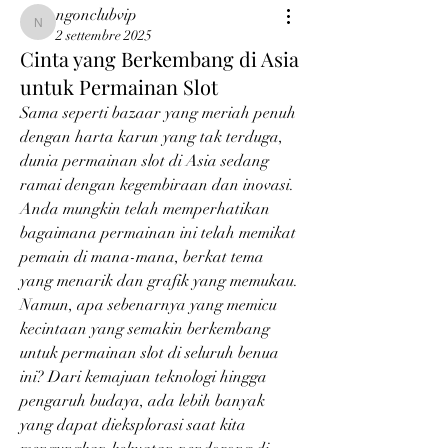
ngonclubvip
ngonclubvip
2 settembre 2025
Cinta yang Berkembang di Asia
untuk Permainan Slot
Sama seperti bazaar yang meriah penuh 
dengan harta karun yang tak terduga, 
dunia permainan slot di Asia sedang 
ramai dengan kegembiraan dan inovasi. 
Anda mungkin telah memperhatikan 
bagaimana permainan ini telah memikat 
pemain di mana-mana, berkat tema 
yang menarik dan grafik yang memukau. 
Namun, apa sebenarnya yang memicu 
kecintaan yang semakin berkembang 
untuk permainan slot di seluruh benua 
ini? Dari kemajuan teknologi hingga 
pengaruh budaya, ada lebih banyak 
yang dapat dieksplorasi saat kita 