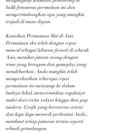
mengungkap kekuatan pendorong di 
balik fenomena permainan ini dan 
mempertimbangkan apa yang mungkin 
terjadi di masa depan.
Kenaikan Permainan Slot di Asia
Permainan slot telah dengan cepat 
muncul sebagai hiburan favorit di seluruh 
Asia, memikat jutaan orang dengan 
tema yang beragam dan gameplay yang 
mendebarkan. Anda mungkin telah 
memperhatikan seberapa cepat 
permainan ini menyusup ke dalam 
budaya lokal, mencerminkan segalanya 
mulai dari cerita rakyat hingga ikon pop 
modern. Grafis yang berwarna-warni 
dan lagu-lagu menarik perhatian Anda, 
membuat setiap putaran terasa seperti 
sebuah petualangan.