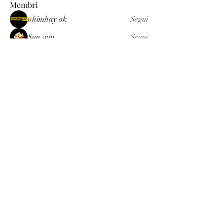
Membri
phimhay ok
Segui
Sun win
Segui
allenreynoso1756332
Segui
allenreynoso1756332
fabetfree
Segui
fabetfree
alex
Segui
Vedi tutti i membri (510)
Luxury
info@est-med.it
©2022 by Luxury. Creato con Wix.com