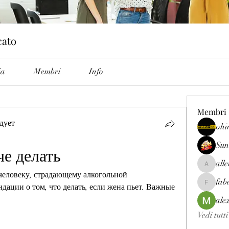
cato
ia
Membri
Info
Membri
дует
phi
Sun
че делать
all
allenrey
человеку, страдающему алкогольной 
fab
дации о том, что делать, если жена пьет. Важные 
fabetfree
ale
Vedi tutt