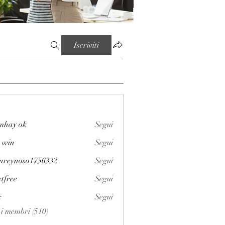
Iscriviti
mhay ok
Segui
 win
Segui
enreynoso1756332
Segui
noso1756332
etfree
Segui
x
Segui
i i membri (510)