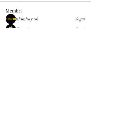
Membri
phimhay ok
Segui
Sun win
Segui
allenreynoso1756332
Segui
allenreynoso1756332
fabetfree
Segui
fabetfree
alex
Segui
Vedi tutti i membri (510)
Luxury
info@est-med.it