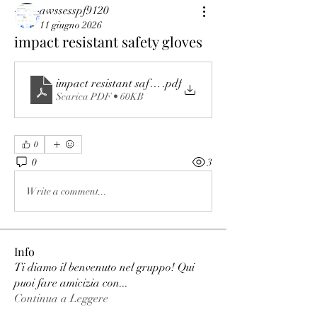
awssesspf9120
11 giugno 2026
impact resistant safety gloves
impact resistant safety gloves
.pdf
Scarica PDF • 60KB
0
0
3
Write a comment...
Info
Ti diamo il benvenuto nel gruppo! Qui
puoi fare amicizia con
...
Continua a Leggere