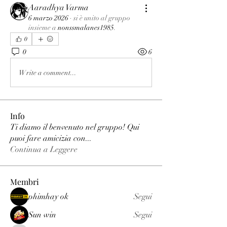
Aaradhya Varma
6 marzo 2026
·
si è unito al gruppo
insieme a
nonssmalanes1985
.
0
0
6
Write a comment...
Info
Ti diamo il benvenuto nel gruppo! Qui
puoi fare amicizia con
...
Continua a Leggere
Membri
phimhay ok
Segui
Sun win
Segui