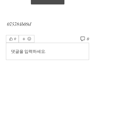
 075784b09d
0
0
댓글을 입력하세요.
Info
Ti diamo il benvenuto nel gruppo! Qui
puoi fare amicizia con
...
Continua a Leggere
Membri
phimhay ok
Segui