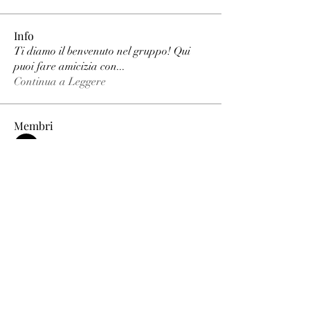
Info
Ti diamo il benvenuto nel gruppo! Qui
puoi fare amicizia con
...
Continua a Leggere
Membri
phimhay ok
Segui
Sun win
Segui
allenreynoso1756332
Segui
allenreynoso1756332
fabetfree
Segui
fabetfree
alex
Segui
Vedi tutti i membri (510)