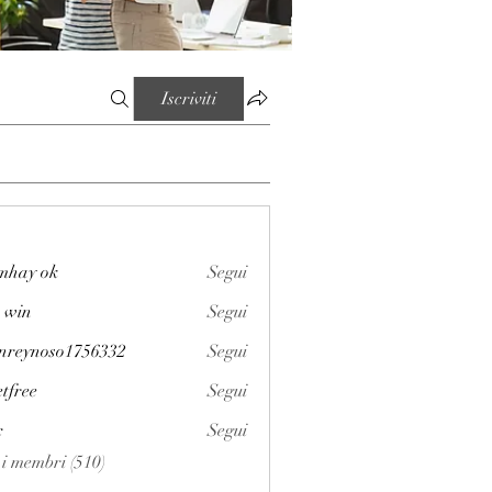
Iscriviti
mhay ok
Segui
 win
Segui
enreynoso1756332
Segui
noso1756332
etfree
Segui
x
Segui
i i membri (510)