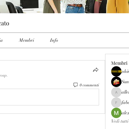
cato
ia
Membri
Info
Membri
phi
roup.
Sun
0 commenti
all
allenrey
fab
fabetfree
ale
Vedi tutt