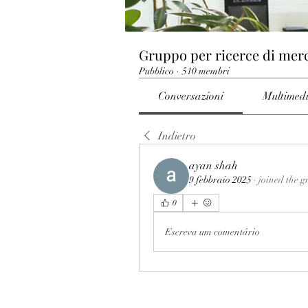
Gruppo per ricerce di mer
Pubblico
·
510 membri
Conversazioni
Multimed
Indietro
ayan shah
9 febbraio 2025
·
joined the g
0
Escreva um comentário