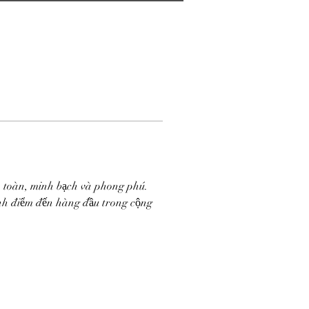
an toàn, minh bạch và phong phú. 
ành điểm đến hàng đầu trong cộng 