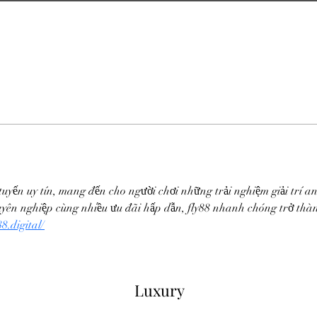
 tuyến uy tín, mang đến cho người chơi những trải nghiệm giải trí 
huyên nghiệp cùng nhiều ưu đãi hấp dẫn, fly88 nhanh chóng trở th
88.digital/
Luxury