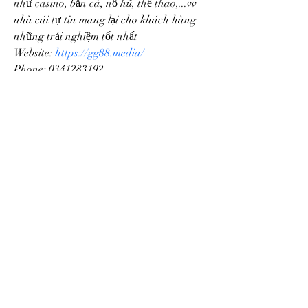
như casino, bắn cá, nổ hũ, thể thao,...vv 
nhà cái tự tin mang lại cho khách hàng 
những trải nghiệm tốt nhất
Website: 
https://gg88.media/
Phone: 0341283192
Địa chỉ: 17/14 Đ. Lê Đức Thọ, Phường 
17, Gò Vấp, Thành phố Hồ Chí Minh, 
Vietnam
Email: gg88media@gmail.com
Tags: #gg88 #nhacaigg88 
#trangchugg88 #khuyenmaigg88 
#casino #thethao #nohu #banca #daga 
#xoso
Luxury
info@est-med.it