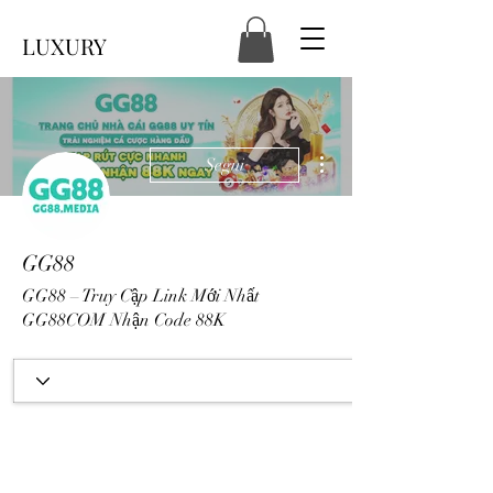
LUXURY
Altre azioni
Segui
GG88
GG88 – Truy Cập Link Mới Nhất
GG88COM Nhận Code 88K