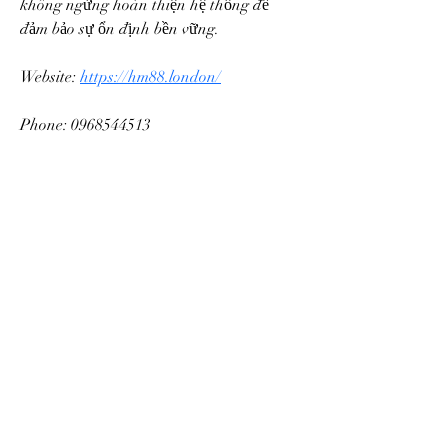
không ngừng hoàn thiện hệ thống để 
đảm bảo sự ổn định bền vững.
Website: 
https://hm88.london/
Phone: 0968544513
Địa chỉ: 445/31 Lạc Long Quân, Phường 
5, Quận 11, Thành phố Hồ Chí Minh, 
Việt Nam
Email: hm88london@gmail.com
Tags: #HM88 #HM_88 #hm88london 
#trangchu_HM88 #dangky_HM88 
#linkvao_HM88
Luxury