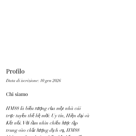
Profilo
Data di iscrizione: 10 gen 2026
Chi siamo
HM88 là biểu tượng của một nhà cái 
trực tuyến thế hệ mới: Uy tín, Hiện đại và 
Kết nối. Với tầm nhìn chiến lược tập 
trung vào chất lượng dịch vụ, HM88 