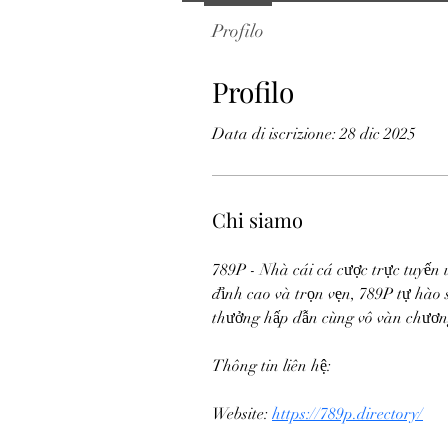
Profilo
Profilo
Data di iscrizione: 28 dic 2025
Chi siamo
789P - Nhà cái cá cược trực tuyến 
đỉnh cao và trọn vẹn, 789P tự hào 
thưởng hấp dẫn cùng vô vàn chương
Thông tin liên hệ:
Website: 
https://789p.directory/