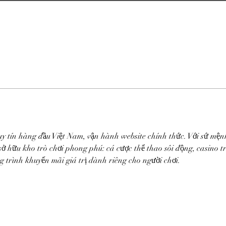
uy tín hàng đầu Việt Nam, vận hành website chính thức. Với sứ mệnh
sở hữu kho trò chơi phong phú: cá cược thể thao sôi động, casino tr
 trình khuyến mãi giá trị dành riêng cho người chơi.