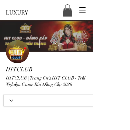
LUXURY
Altre azioni
Segui
HITCLUB
HITCLUB | Trang Chủ HIT CLUB - Trải
Nghiệm Game Bài Đẳng Cấp 2026