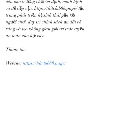
đến môi trường chơi ổn định, minh bạch 
và dễ tiếp cận. https://hitclub88.page/ tập 
trung phát triển hệ sinh thái gắn kết 
người chơi, duy trì chính sách ưu đãi rõ 
ràng và tạo không gian giải trí trực tuyến 
an toàn cho hội viên.
Thông tin:
Website: 
https://hitclub88.page/
Email: contact@hitclub88.page
SĐT: 0339783719
Địa chỉ: 6C Lê Phụng Hiểu, Cát Lái, Thủ 
Đức, Thành phố Hồ Chí Minh, Việt Nam
Hastag: #hitclub #hit_club 