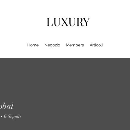
LUXURY
Home
Negozio
Members
Articoli
obal
0
Seguiti