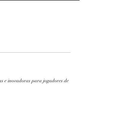
as e inovadoras para jogadores de 