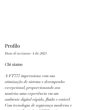
Profilo
Data di iscrizione: 4 dic 2025
Chi siamo
A FT777 impressiona com sua 
otimização de sistema e desempenho 
excepcional, proporcionando aos 
usuários uma experiência em um 
ambiente digital rápido, fluido e estável. 
Com tecnologia de segurança moderna e 