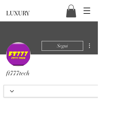
LUXURY
Altre azioni
Segui
ft777tech