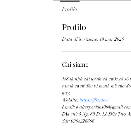
Profilo
Profilo
Data di iscrizione: 19 mar 2026
Chi siamo
J88 là nhà cái uy tín cá cược có s
sau là cả sự đầu tư mạnh mẽ của
nay.
Website: 
https://j88.dev/
Email: walterperkins06@gmail.co
Địa chỉ: 5 Ng. 89 Đ. Lê Đức Thọ,
Sđt: 0968226666