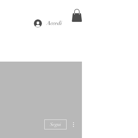
Accedi
Altre azioni
Segui