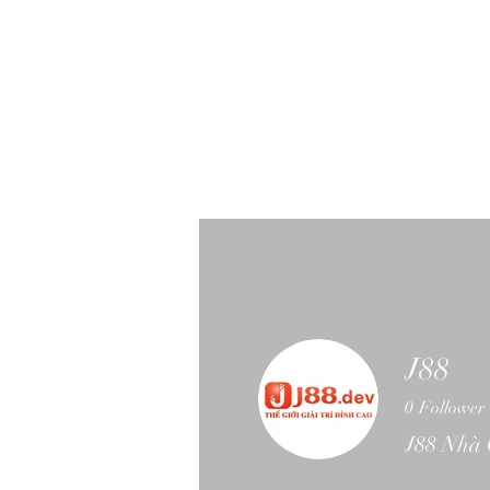
J88
0
Follower
J88 Nhà 