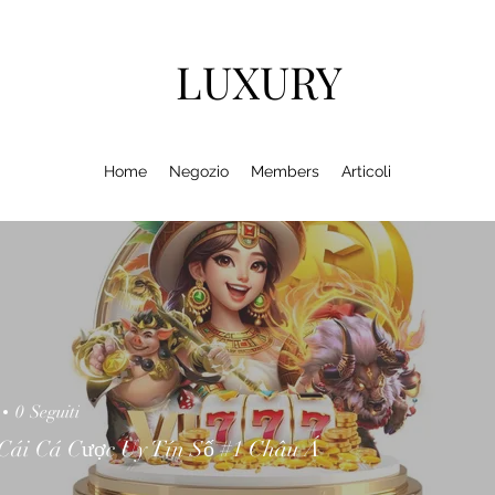
LUXURY
Home
Negozio
Members
Articoli
0
Seguiti
Cái Cá Cược Uy Tín Số #1 Châu Á