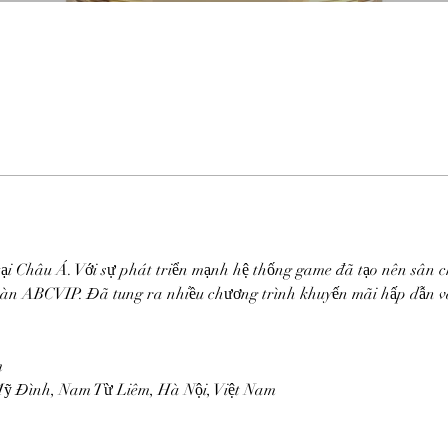
ố tại Châu Á. Với sự phát triển mạnh hệ thống game đã tạo nên sâ
 đoàn ABCVIP. Đã tung ra nhiều chương trình khuyến mãi hấp dẫn và
m
 Mỹ Đình, Nam Từ Liêm, Hà Nội, Việt Nam