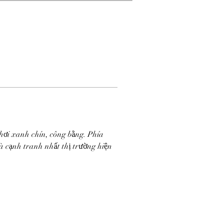
n chơi xanh chín, công bằng. Phía 
 cạnh tranh nhất thị trường hiện 