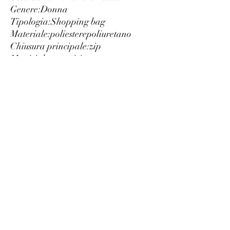
Genere:
Donna
Tipologia:
Shopping bag
Materiale:
poliestere
poliuretano
Chiusura principale:
zip
Manici:
due manici
Interno:
foderato
Tasche interne:
3
Larghezza cm:
60
Altezza cm:
37
Profondità cm:
24
Dettagli:
dustbag inclusa
logo a vista
Luxury
info@est-med.it