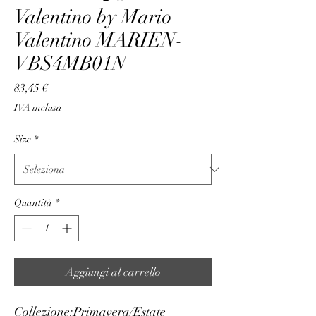
Valentino by Mario
Valentino MARIEN-
VBS4MB01N
Prezzo
83,45 €
IVA inclusa
Size
*
Quantità
*
Aggiungi al carrello
Collezione:
Primavera/Estate