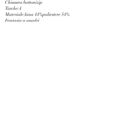
Chiusura:
bottoni
zip
Tasche:
4
Materiale:
lana 44%
poliestere 54%
Fantasia:
a quadri
Lavaggio:
lavare a 40° C
Altezza modella/o, cm:
188
Taglia del capo indossato nella
foto:
50
Vestibilità:
slim
Dettagli:
logo visibile
Luxury
info@est-med.it
©2022 by Luxury. Creato con Wix.com