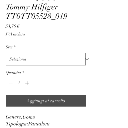
Tommy Hilfiger
TT0TT05528_019
Prezzo
53,76 €
IVA inclusa
Size
*
Quantità
*
Aggiungi al carrello
Genere:
Uomo
Tipologia:
Pantaloni