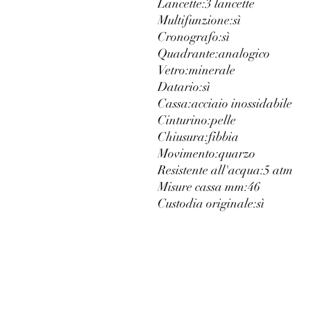
Lancette:
3 lancette
Multifunzione:
sì
Cronografo:
sì
Quadrante:
analogico
Vetro:
minerale
Datario:
sì
Cassa:
acciaio inossidabile
Cinturino:
pelle
Chiusura:
fibbia
Movimento:
quarzo
Resistente all'acqua:
5 atm
Misure cassa mm:
46
Custodia originale:
sì