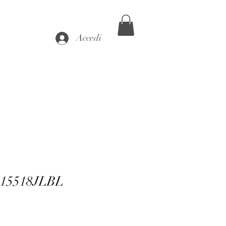
Accedi
 15518JLBL