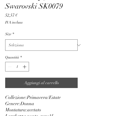
Swarovski SK0079
Prezzo
52,57 €
IVA inclusa
Size
*
Quantità
*
Aggiungi al carrello
Collezione:
Primavera/Estate
Genere:
Donna
Montatura:
acetato