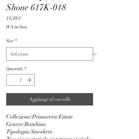
Shone 617K-018
Prezzo
14,49 €
IVA inclusa
Size
*
Quantità
*
Aggiungi al carrello
Collezione:
Primavera/Estate
Genere:
Bambino
Tipologia:
Sneakers