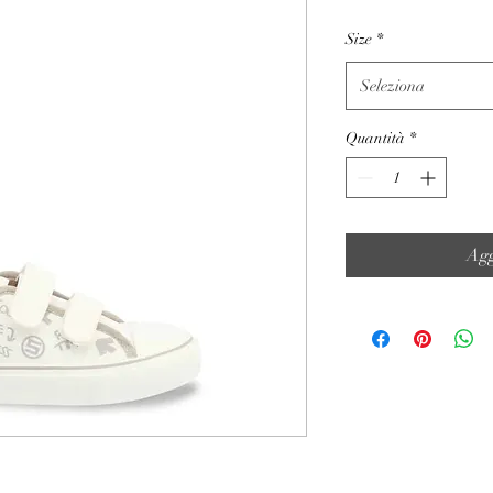
Size
*
Seleziona
Quantità
*
Agg