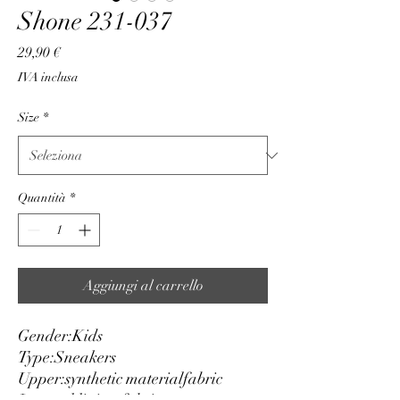
Shone 231-037
Prezzo
29,90 €
IVA inclusa
Size
*
Quantità
*
Aggiungi al carrello
Gender:
Kids
Type:
Sneakers
Upper:
synthetic material
fabric