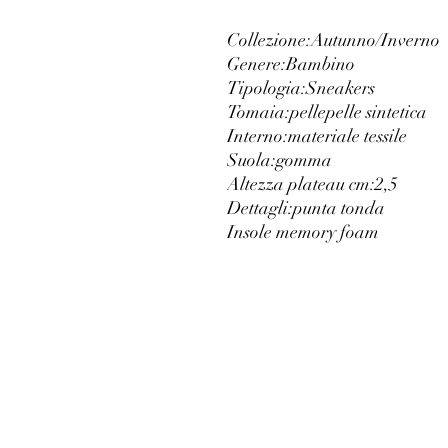
Collezione:
Autunno/Inverno
Genere:
Bambino
Tipologia:
Sneakers
Tomaia:
pelle
pelle sintetica
Interno:
materiale tessile
Suola:
gomma
Altezza plateau cm:
2,5
Dettagli:
punta tonda
Insole memory foam