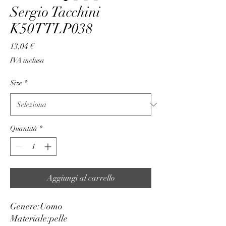
Sergio Tacchini
K50TTLP038
Prezzo
13,04 €
IVA inclusa
Size
*
Quantità
*
Aggiungi al carrello
Genere:
Uomo
Materiale:
pelle