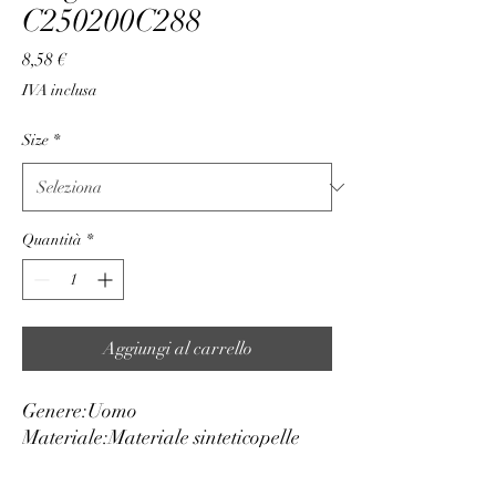
C250200C288
Prezzo
8,58 €
IVA inclusa
Size
*
Quantità
*
Aggiungi al carrello
Genere:
Uomo
Materiale:
Materiale sintetico
pelle
Altezza cm:
3.5
Regolabile:
sì