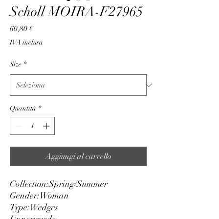
Scholl MOIRA-F27965
Prezzo
60,80 €
IVA inclusa
Size
*
Quantità
*
Aggiungi al carrello
Collection:
Spring/Summer
Gender:
Woman
Type:
Wedges